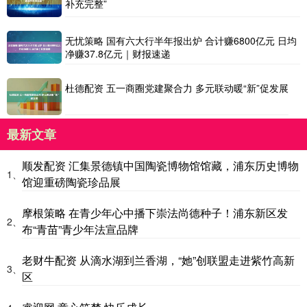
补充完整”
无忧策略 国有六大行半年报出炉 合计赚6800亿元 日均
净赚37.8亿元｜财报速递
杜德配资 五一商圈党建聚合力 多元联动暖“新”促发展
最新文章
顺发配资 汇集景德镇中国陶瓷博物馆馆藏，浦东历史博物
1、
馆迎重磅陶瓷珍品展
摩根策略 在青少年心中播下崇法尚德种子！浦东新区发
2、
布“青苗”青少年法宣品牌
老财牛配资 从滴水湖到兰香湖，“她”创联盟走进紫竹高新
3、
区