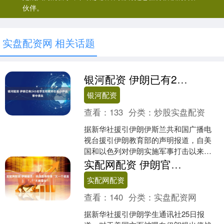
伙伴。
实盘配资网 相关话题
银河配资 伊朗已有243名学生和教师在美以伊战事中丧生
银河配资
查看：
133
分类：
炒股实盘配资
据新华社援引伊朗伊斯兰共和国广播电
视台援引伊朗教育部的声明报道，自美
国和以色列对伊朗实施军事打击以来，
伊朗已有243名学生和教师丧生。 联合国
实配网配资 伊朗官员：停战是特朗普“又一个谎言”，“不用理会”
人权事务高级专员图....
实配网配资
查看：
140
分类：
实盘配资网
据新华社援引伊朗学生通讯社25日报