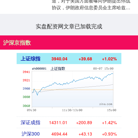
道，对于美国方面被曝向伊朗提出停战
协议，伊朗政府信息委员会主席哈兹拉
蒂说，“敌人列出了他们通过攻击无法实
现的愿望”。美国向伊朗....
实盘配资网文章已加载完成
沪深京指数
上证综指
3940.04
+39.68
+1.02%
深证成指
14311.01
+200.89
+1.42%
沪深300
4694.44
+43.13
+0.93%