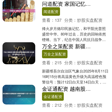
并预计明年赴英中国游客将大幅增长
问道配资 家国记忆与民族心声
28%。欧洲旅游委员会率领....
闻道配资
查看：
137
分类：
炒股实盘配资
烽火岁月烙印民族记忆，和平阳光普照
盛世中华。80年过去，历史的回响依然
铿锵。当下，纪念中国人民抗日战争暨
世界反法西斯战争胜利80周年主题活动
万全之策配资 新疆升级发布高温橙色预警 多地最高气温将达40℃以上
在各地举办。每一幅庄....
万全之策配资
查看：
215
分类：
炒股实盘配资
新疆维吾尔自治区气象台2025年8月11日
16时15分将高温黄色升级为高温橙色预
警信号：预计12日白天至14日白天，南
疆盆地大部、吐鲁番市、哈密市和伊犁
金证通配资 越南股指VN指数涨幅扩大至1%至1510.35点
河谷西部....
金证通配资
查看：
212
分类：
炒股实盘配资