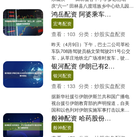
庆“六一” 田林县八渡瑶族乡中心幼儿园举
行“创意西瓜秀”活动。黄馨仪摄 六月阳光
鸿岳配资 阿婆乘车迷路只知“家在上海” 公交与民警接力送她回家
正好，....
宏粤配资
查看：
103
分类：
炒股实盘配资
昨天（4月9日）下午，巴士二公司莘松
车队708路驾驶员杨文荣驾驶211号公交
车，从莘庄地铁北广场准时发车，驶向
终点站新桥火车站，一场温暖的爱心相
银河配资 伊朗已有243名学生和教师在美以伊战事中丧生
助在这趟常规运营....
银河配资
查看：
133
分类：
炒股实盘配资
据新华社援引伊朗伊斯兰共和国广播电
视台援引伊朗教育部的声明报道，自美
国和以色列对伊朗实施军事打击以来，
伊朗已有243名学生和教师丧生。 联合国
般神配资 哈药股份：子公司拉西地平片通过仿制药一致性评价
人权事务高级专员图....
般神配资