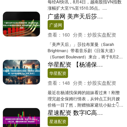
每经AI快讯，8月4日，越南股指VN指数
涨幅扩大至1%至1510.35点。....
广盛网 美声天后莎拉布莱曼护嗓「演出前不说话」 睽违30年重返音乐剧登台_诺玛黛斯蒙德_大道_角色
广盛网
查看：
160
分类：
炒股实盘配资
「美声天后」」莎拉布莱曼（Sarah
Brightman）带着音乐剧《日落大道》
（Sunset Boulevard）来台，将于8月2日
至10日登上台北国家戏剧院....
华星配资 【杨浦保姆服务全攻略】价格透明+避坑指南！新手爸妈必看_Tips_住家_钟点工
华星配资
查看：
148
分类：
炒股实盘配资
最近在杨浦找保姆的姐妹看过来！刚整
理完超全保姆行情表，从钟点工到月嫂
价格一目了然，附赠独家避坑小贴士👇
🔍【钟点工】📌服务：买菜做饭+全屋打
星速配资 数字IC高手必看：华大九天 Liberal K库工具，破解定制单元的“特征密码”
扫+接娃放学💸价格：....
星速配资