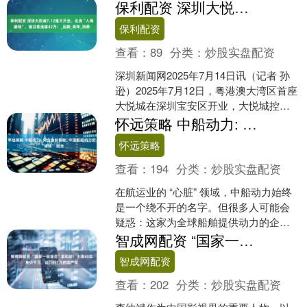
保利配资 深圳大悦城7.12盛大开业，化身“人海磁场”，首日客流破42万！_品牌_青年_消费
保利配资
查看：
89
分类：
炒股实盘配资
深圳新闻网2025年7月14日讯（记者 孙
逊）2025年7月12日，粤港澳大湾区首座
大悦城在深圳宝安区开业，大悦城控股
副总经理兼北方大区公司总经理田佳
怀远策略 中船动力: 央企身份揭秘, 中国船舶动力的 “硬核” 担当
琳，大悦城....
怀远策略
查看：
194
分类：
炒股实盘配资
在航运业的 “心脏” 领域，中船动力始终
是一个绕不开的名字。但很多人可能会
疑惑：这家为全球船舶提供动力的企
业，究竟是国企还是央企？今天咱们就
智成网配资 “国家一级演员”李幼斌：出道40年身价千万，出门开7万的国产车
来扒开它的 “身世”....
智成网配资
查看：
202
分类：
炒股实盘配资