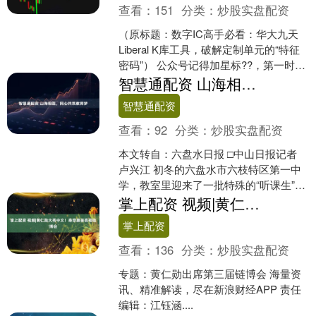
查看：
151
分类：
炒股实盘配资
（原标题：数字IC高手必看：华大九天
Liberal K库工具，破解定制单元的“特征
密码”） 公众号记得加星标??，第一时间
看推送不会错过。 在AI、大模型、智....
智慧通配资 山海相连，同心共筑教育梦
智慧通配资
查看：
92
分类：
炒股实盘配资
本文转自：六盘水日报 □中山日报记者
卢兴江 初冬的六盘水市六枝特区第一中
学，教室里迎来了一批特殊的“听课生”。
11月6日，中山市华侨中学的教师们跨越
掌上配资 视频|黄仁勋大秀中文！身穿唐装亮相链博会
千里，坐在....
掌上配资
查看：
136
分类：
炒股实盘配资
专题：黄仁勋出席第三届链博会 海量资
讯、精准解读，尽在新浪财经APP 责任
编辑：江钰涵....