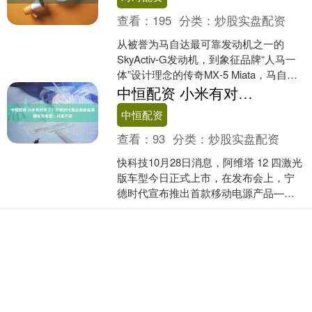
查看：
195
分类：
炒股实盘配资
从被誉为马自达最可靠发动机之一的
SkyActiv‑G发动机，到象征品牌“人马一
体”设计理念的传奇MX‑5 Miata，马自达
在美国与本田、丰田等品牌竞争最可靠
中恒配资 小米有对手了！宁德时代推出首款超薄磁吸充电宝：只送不卖
汽....
中恒配资
查看：
93
分类：
炒股实盘配资
快科技10月28日消息，阿维塔 12 四激光
版车型今日正式上市，在发布会上，宁
德时代宣布推出首款移动电源产品——
超薄磁吸充电宝。 不过可惜的是，这个
充电宝不卖只....
沪深京指数
上证综指
3940.04
+39.68
+1.02%