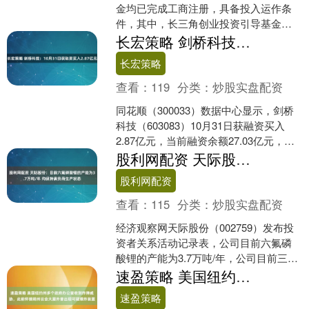
金均已完成工商注册，具备投入运作条
件，其中，长三角创业投资引导基金在
列，成为落实长三角一体化国家战略意
长宏策略 剑桥科技：10月31日获融资买入2.87亿元
图的重要载体。 长三角区....
长宏策略
查看：
119
分类：
炒股实盘配资
同花顺（300033）数据中心显示，剑桥
科技（603083）10月31日获融资买入
2.87亿元，当前融资余额27.03亿元，占
流通市值的9.79%，超过历史90....
股利网配资 天际股份：目前六氟磷酸锂的产能为3.7万吨/年 均保持满负荷生产状态
股利网配资
查看：
115
分类：
炒股实盘配资
经济观察网天际股份（002759）发布投
资者关系活动记录表，公司目前六氟磷
酸锂的产能为3.7万吨/年，公司目前三个
六氟磷酸锂工厂均保持满负荷生产状
速盈策略 美国纽约州多个政府办公室收到炸弹威胁，此前怀俄明州议会大厦外曾出现可疑爆炸装置
态，六氟磷酸锂....
速盈策略