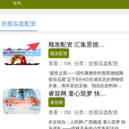
伙伴。
炒股实盘配资
顺发配资 汇集景德镇中国陶瓷博物馆馆藏，浦东历史博物馆迎重磅陶瓷珍品展
顺发配资
查看：
104
分类：
炒股实盘配资
“盛世之器——清代康雍乾时期景德镇陶
瓷珍品展”定于8月4日在浦东历史博物馆
开幕，用丰富的文物、翔实的史料和系
统的展示，为观众呈现中国古代制瓷工
睿迎网 童心筑梦 快乐成长
艺最辉煌的发展阶段....
睿迎网
查看：
150
分类：
炒股实盘配资
本文转自：人民网-广西频道 童心筑梦 快
乐成长 ——田林县各中小学多彩活动