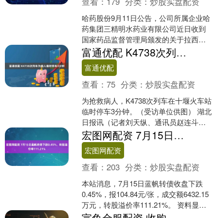
查看：
179
分类：
炒股实盘配资
哈药股份9月11日公告，公司所属企业哈
药集团三精明水药业有限公司近日收到
国家药品监督管理局颁发的关于拉西地
平片的《药品补充申请批准通知书》，
富通优配 K4738次列车为病人临时停车3分钟
本品通过仿制药质量和....
富通优配
查看：
75
分类：
炒股实盘配资
为抢救病人，K4738次列车在十堰火车站
临时停车3分钟。（受访单位供图） 湖北
日报讯（记者刘天纵、通讯员赵连斗、
代颖彤）中国列车风驰电掣，但只要人
宏图网配资 7月15日蓝帆转债下跌0.45%，转股溢价率111.21%
民需要，它也能....
宏图网配资
查看：
203
分类：
炒股实盘配资
本站消息，7月15日蓝帆转债收盘下跌
0.45%，报104.84元/张，成交额6432.15
万元，转股溢价率111.21%。 资料显
示，蓝帆转债信用级别为“AA-....
宣鱼金服配资 收购李尔座椅工厂、进军Robot，汽车饰件“老二”新泉股份冲击A+H股