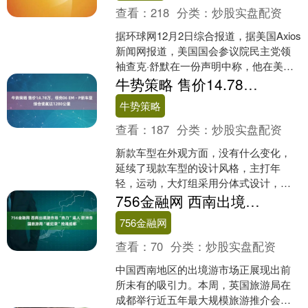
查看：
218
分类：
炒股实盘配资
据环球网12月2日综合报道，据美国Axios
新闻网报道，美国国会参议院民主党领
袖查克·舒默在一份声明中称，他在美国
纽约州的多个办公室12月1日收到炸弹威
牛势策略 售价14.78万，领克06 EM - P新车型综合续航达1280公里
胁。 舒....
牛势策略
查看：
187
分类：
炒股实盘配资
新款车型在外观方面，没有什么变化，
延续了现款车型的设计风格，主打年
轻，运动，大灯组采用分体式设计，上
方为日间行车灯，保险杠两侧为大灯远
756金融网 西南出境游市场“热力”逼人 欧洲各国旅游局“破纪录”抢滩成都
近光，自动大灯和自适应远近....
756金融网
查看：
70
分类：
炒股实盘配资
中国西南地区的出境游市场正展现出前
所未有的吸引力。本周，英国旅游局在
成都举行近五年最大规模旅游推介会，