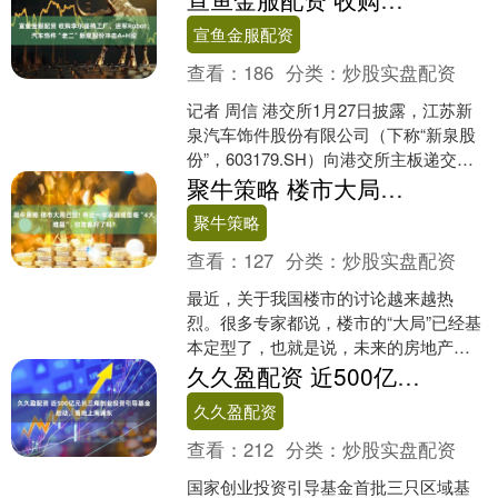
宣鱼金服配资
查看：
186
分类：
炒股实盘配资
记者 周信 港交所1月27日披露，江苏新
泉汽车饰件股份有限公司（下称“新泉股
份”，603179.SH）向港交所主板递交上
市申请书。新泉股份成立于2001年，注
聚牛策略 楼市大局已定! 将近一半家庭或面临“4大难题”, 你准备好了吗?
册....
聚牛策略
查看：
127
分类：
炒股实盘配资
最近，关于我国楼市的讨论越来越热
烈。很多专家都说，楼市的“大局”已经基
本定型了，也就是说，未来的房地产市
场不会再像以前那样疯狂涨，也不会大
久久盈配资 近500亿元长三角创业投资引导基金启动，落地上海浦东
幅度下跌。这个消息听起....
久久盈配资
查看：
212
分类：
炒股实盘配资
国家创业投资引导基金首批三只区域基