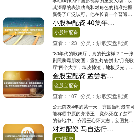
李幼斌作为中国影视界的重要人物，以
其深厚的表演功底和对角色的精准把握
赢得了广泛认可。他在长春一个普通工
人家庭长大，早年受姐姐李野萍影响，
小股神配资 40集年代大剧来袭，梅婷田雨领衔主演，要掀起追剧狂潮了
对话剧产生兴趣。 197....
小股神配资
查看：
123
分类：
炒股实盘配资
“80年代的歌舞厅，真的长这样？ ” 一张
剧照刷爆朋友圈：霓虹灯管拼出“月亮歌
厅”四个大字，墙皮掉渣，地板反光，梅
婷烫着爆炸头，田雨抱着吉他，像从旧
金股宝配资 孟尝君的黑白人生：依托祖国崛起的公知，却终成为最狠的带路党_田文_齐国当_田婴
磁带里走出来....
金股宝配资
查看：
107
分类：
炒股实盘配资
公元前284年的某一天，齐国当时最有可
能称霸中原的齐湣王，竟然死在了楚军
的营地中。 齐湣王心怀大志，妄图复兴
齐国，并吞并宋国，继而称霸整个中
对对配资 马自达行驶10万英里后还能保持可靠吗？车主真实体验全揭晓
原。然而，他的野心却....
对对配资