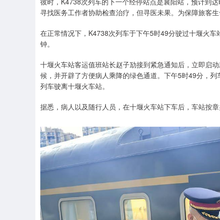
彼时，K4738次列车的下一个经停站点是襄阳站，预计到
寻找医务工作者协助检查治疗，但寻医未果。为保障旅客生命
在正常情况下，K4738次列车于下午5时49分驶过十堰
钟。
十堰火车站客运值班站长赵子劢接到紧急通知后，立即启动
候，并开辟了方便病人乘降的绿色通道。下午5时49分，列车
列车驶离十堰火车站。
据悉，病人以及随行人员，在十堰火车站下车后，车站按章