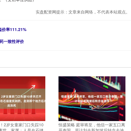
实盘配资网提示：文章来自网络，不代表本站观点。
价率111.21%
制药一致性评价
！2岁女童家门口失踪10
恒盛策略 庭审将至，他信一家五口离
离世，家属：人是在石缝
开泰国，原计划去新加坡后转念去迪