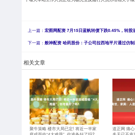
上一篇：
宏图网配资 7月15日蓝帆转债下跌0.45%，转股溢
下一篇：
般神配资 哈药股份：子公司拉西地平片通过仿
相关文章
聚牛策略 楼市大局已定! 将近一半家
道正网 痛心
庭或面临“4大难题”, 你准备好了吗?
多天已不幸