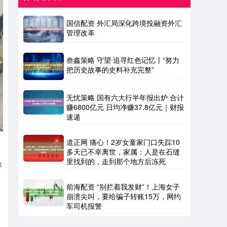
国信配资 外汇局深化跨境投融资外汇
管理改革
叁鑫策略 守望·追寻红色记忆丨“努力
把历史故事的史料补充完整”
无忧策略 国有六大行半年报出炉 合计
赚6800亿元 日均净赚37.8亿元｜财报
速递
道正网 痛心！2岁女童家门口失踪10
多天已不幸离世，家属：人是在石缝
里找到的，走到那个地方后冻死
旅
前海配资 “别拦着我发财”！上海女子
崩溃尖叫，要给骗子转账15万，网约
车司机报警