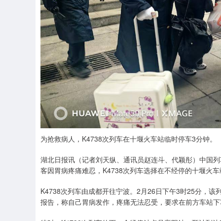
为抢救病人，K4738次列车在十堰火车站临时停车3分钟。
湖北日报讯（记者刘天纵、通讯员赵连斗、代颖彤）中国列车
客因胃病疼痛难忍，K4738次列车选择在不经停的十堰火
K4738次列车由成都开往宁波。2月26日下午3时25分
报告，称自己胃病发作，疼痛无法忍受，要求在前方车站下