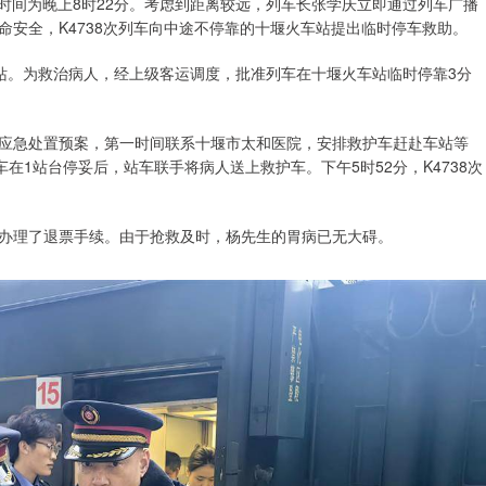
达时间为晚上8时22分。考虑到距离较远，列车长张学庆立即通过列车广播
安全，K4738次列车向中途不停靠的十堰火车站提出临时停车救助。
火车站。为救治病人，经上级客运调度，批准列车在十堰火车站临时停靠3分
应急处置预案，第一时间联系十堰市太和医院，安排救护车赶赴车站等
在1站台停妥后，站车联手将病人送上救护车。下午5时52分，K4738次
办理了退票手续。由于抢救及时，杨先生的胃病已无大碍。