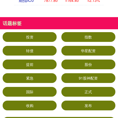
期指IC0
7877.80
+164.40
+2.13%
话题标签
投资
指数
转债
华星配资
提前
股份
紧急
91股神配资
国际
正式
收购
发布