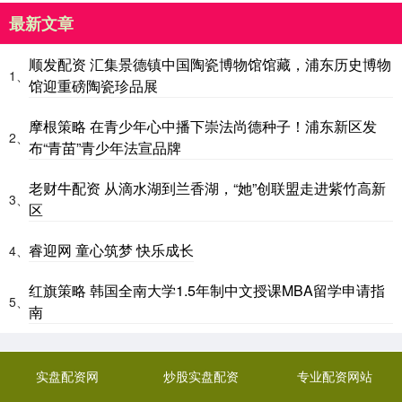
最新文章
顺发配资 汇集景德镇中国陶瓷博物馆馆藏，浦东历史博物
1、
馆迎重磅陶瓷珍品展
摩根策略 在青少年心中播下崇法尚德种子！浦东新区发
2、
布“青苗”青少年法宣品牌
老财牛配资 从滴水湖到兰香湖，“她”创联盟走进紫竹高新
3、
区
睿迎网 童心筑梦 快乐成长
4、
红旗策略 韩国全南大学1.5年制中文授课MBA留学申请指
5、
南
实盘配资网
炒股实盘配资
专业配资网站