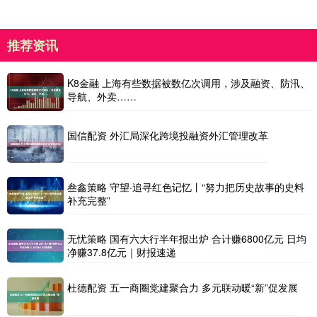
推荐资讯
K8金融 上海有些数据被数亿次调用，涉及融资、防汛、
导航、外卖……
国信配资 外汇局深化跨境投融资外汇管理改革
叁鑫策略 守望·追寻红色记忆丨“努力把历史故事的史料
补充完整”
无忧策略 国有六大行半年报出炉 合计赚6800亿元 日均
净赚37.8亿元｜财报速递
杜德配资 五一商圈党建聚合力 多元联动暖“新”促发展